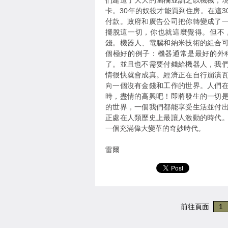
們建造了大大的圍欄並訓之以機械，
卡。30年的奴役才能買到住房。在這
付款。政府和廣告公司把你轉變成了
擺脫這一切，你也就這麼覺得。但不
錢。機器人、電腦和納米技術的組合
個極好的例子：機器通常是最好的外
了。並且也不需要付錢給機器人，我
情很快就會成真。經濟正在自行崩潰
向一個沒有金錢和工作的世界。人們
時，盡情的高興吧！即將發生的一切
的世界，一個我們都能享受生活並付
正處在人類歷史上最讓人激動的時代
一個充滿偉大變革的奇妙時代。
雷爾
前往頁面
1