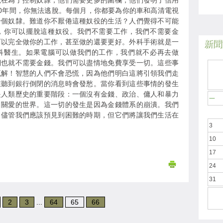
現在為了控制奴隸，他們需要更多的圍欄，他們發明了信用
30年間，你無法逃脫。每個月，你都要為你的車和高清電視
一個奴隸。難道你不厭倦這種奴役的生活？人們覺得不可能
，你可以擺脫這種奴役。我們不需要工作，我們不需要金
可以完全做你的工作，甚至做的還要更好。外科手術就是一
新聞於
科醫生。如果電腦可以做我們的工作，我們就不必再去做
們也就不需要金錢。我們可以盡情地免費享受一切。這些事
瓦解！智慧的人們不會恐慌，因為他們明白這將引領我們走
在聽到銀行倒閉的消息時會發愁。當你看到這些事情的發生
是人類歷史的重要階段：一個沒有金錢、政治、傭人和暴力
一
出關愛的世界。這一切的發生是因為金錢體系的崩潰。我們
。儘管我們應該預見到困難的時期，但它們將讓我們生活在
3
10
17
24
31
2
3
...
64
65
66