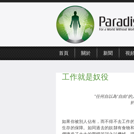
首頁
關於
新聞
視
工作就是奴役
"任何自以為“自由”
如果你被別人佔有，而不得不去工作
生存的保障。如同過去的奴隸有食物