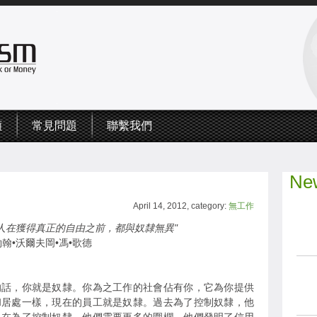
頻
常見問題
聯繫我們
New
April 14, 2012, category:
無工作
的人在獲得真正的自由之前，都與奴隸無異"
約翰•沃爾夫岡•馮•歌德
的話，你就是奴隸。你為之工作的社會佔有你，它為你提供
和居處一樣，現在的員工就是奴隸。過去為了控制奴隸，他