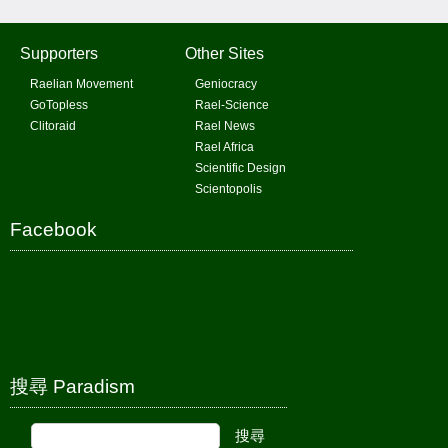
Supporters
Other Sites
Raelian Movement
Geniocracy
GoTopless
Rael-Science
Clitoraid
Rael News
Rael Africa
Scientific Design
Scientopolis
Facebook
搜尋 Paradism