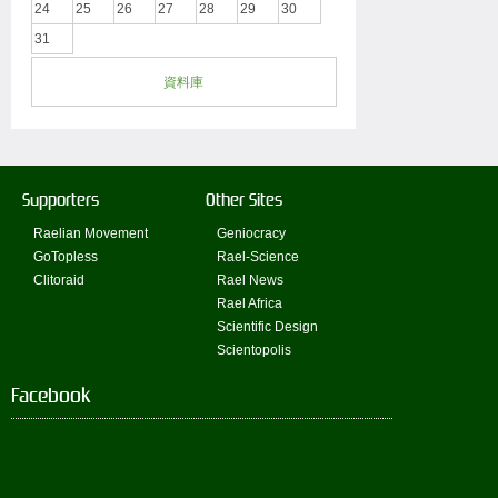
24
25
26
27
28
29
30
31
資料庫
Supporters
Other Sites
Raelian Movement
Geniocracy
GoTopless
Rael-Science
Clitoraid
Rael News
Rael Africa
Scientific Design
Scientopolis
Facebook