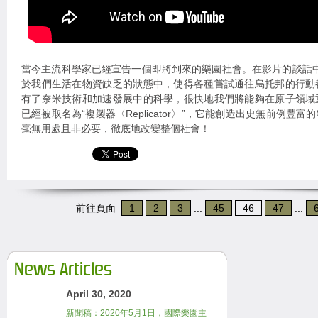
當今主流科學家已經宣告一個即將到來的樂園社會。在影片的談話中，Mi
於我們生活在物資缺乏的狀態中，使得各種嘗試通往烏托邦的行動
有了奈米技術和加速發展中的科學，很快地我們將能夠在原子領域
已經被取名為“複製器〈Replicator〉”，它能創造出史無前例豐
毫無用處且非必要，徹底地改變整個社會！
前往頁面
1
2
3
...
45
46
47
...
News Articles
April 30, 2020
新聞稿：2020年5月1日，國際樂園主