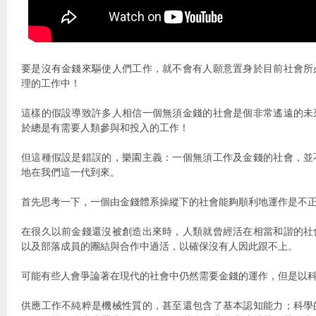
要是沒有金錢來驅使人們工作，就不會有人願意置身於目前社會所
理的工作中！
這樣的假設導致許多人相信一個無須金錢的社會是個非常遙遠的未
於總是有需要人類參與和投入的工作！
但這種假設是錯誤的，樂園主義：一個無須工作及金錢的社會，並
地在我們這一代到來。
首先思考一下，一個由金錢體系操縱下的社會能夠順利地運作是不
在很久以前金錢還沒被創造出來時，人類就曾經活在相當和諧的社
以及部落成員的團結與合作中過活，以確保沒有人因此跟不上。
可能有些人會爭論著在現代的社會中仍然需要金錢的運作，但是以
供應工作不純粹是機械性質的，甚至還包含了基本認知能力；科學