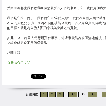
樂園主義將讓我們意識到聯繫著所有人們的東西，它比我們更加廣
我們是它的一份子，我們稱它為“全體人類”！我們在全體人類中就
不同的腳色要扮演、有著不同的功能來展現，以及完全實現自我的
的目標：就是為全體人類的幸福與快樂做出貢獻。
如此一來，如果人們想辦妥什麼事，這些事就能夠被圓滿地解決，
來說金錢完全不是個必需品。
相關主題
有同情心的文明
前往頁面
1
2
3
...
37
38
39
...