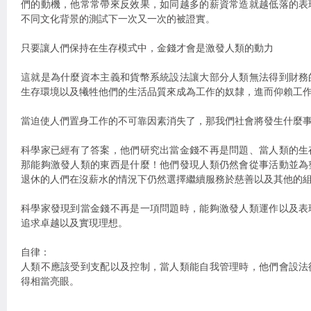
們的動機，他常常帶來反效果，如同越多的薪資常造就越低落的表
不同文化背景的測試下一次又一次的被證實。
只要讓人們保持在生存模式中，金錢才會是激發人類的動力
這就是為什麼資本主義和貨幣系統設法讓大部分人類無法得到財務
生存環境以及犧牲他們的生活品質來成為工作的奴隸，進而仰賴工
當迫使人們置身工作的不可靠因素消失了，那我們社會將發生什麼
科學家已經有了答案，他們研究出當金錢不再是問題、當人類的生
那能夠激發人類的東西是什麼！他們發現人類仍然會從事活動並為
退休的人們在沒薪水的情況下仍然選擇繼續服務於慈善以及其他的
科學家發現到當金錢不再是一項問題時，能夠激發人類運作以及表
追求卓越以及實現理想。
自律：
人類不應該受到支配以及控制，當人類能自我管理時，他們會設法
得相當亮眼。