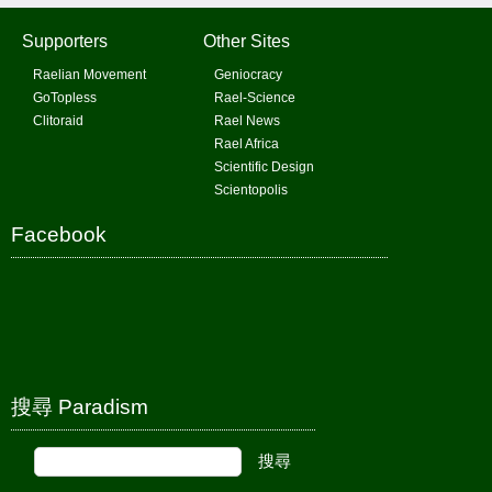
Supporters
Other Sites
Raelian Movement
Geniocracy
GoTopless
Rael-Science
Clitoraid
Rael News
Rael Africa
Scientific Design
Scientopolis
Facebook
搜尋 Paradism