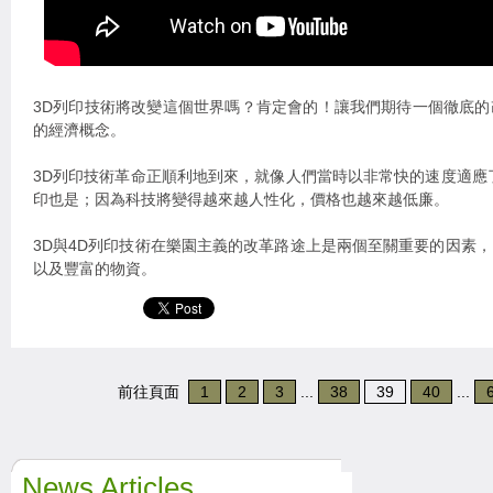
3D列印技術將改變這個世界嗎？肯定會的！讓我們期待一個徹底
的經濟概念。
3D列印技術革命正順利地到來，就像人們當時以非常快的速度適應
印也是；因為科技將變得越來越人性化，價格也越來越低廉。
3D與4D列印技術在樂園主義的改革路途上是兩個至關重要的因素
以及豐富的物資。
前往頁面
1
2
3
...
38
39
40
...
News Articles