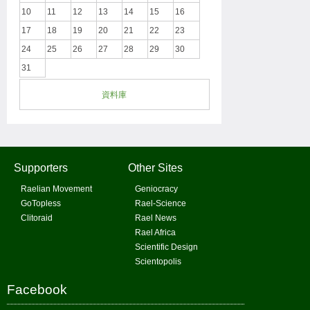
10
11
12
13
14
15
16
17
18
19
20
21
22
23
24
25
26
27
28
29
30
31
資料庫
Supporters
Other Sites
Raelian Movement
Geniocracy
GoTopless
Rael-Science
Clitoraid
Rael News
Rael Africa
Scientific Design
Scientopolis
Facebook