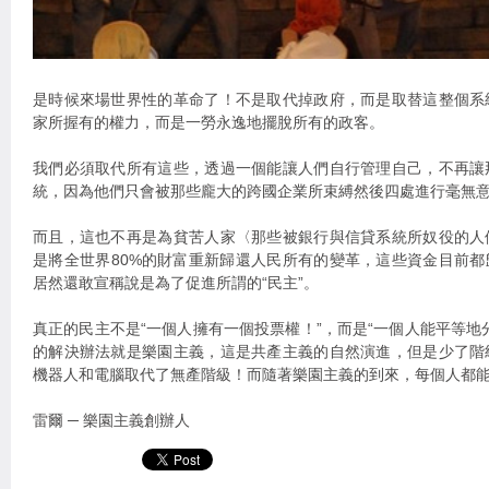
是時候來場世界性的革命了！不是取代掉政府，而是取替這整個系
家所握有的權力，而是一勞永逸地擺脫所有的政客。
我們必須取代所有這些，透過一個能讓人們自行管理自己，不再讓
統，因為他們只會被那些龐大的跨國企業所束縛然後四處進行毫無
而且，這也不再是為貧苦人家〈那些被銀行與信貸系統所奴役的人
是將全世界80%的財富重新歸還人民所有的變革，這些資金目前都
居然還敢宣稱說是為了促進所謂的“民主”。
真正的民主不是“一個人擁有一個投票權！”，而是“一個人能平等地
的解決辦法就是樂園主義，這是共產主義的自然演進，但是少了階
機器人和電腦取代了無產階級！而隨著樂園主義的到來，每個人都
雷爾 ─ 樂園主義創辦人