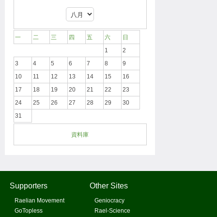
一
二
三
四
五
六
日
1
2
3
4
5
6
7
8
9
10
11
12
13
14
15
16
17
18
19
20
21
22
23
24
25
26
27
28
29
30
31
資料庫
Supporters
Other Sites
Raelian Movement
Geniocracy
GoTopless
Rael-Science