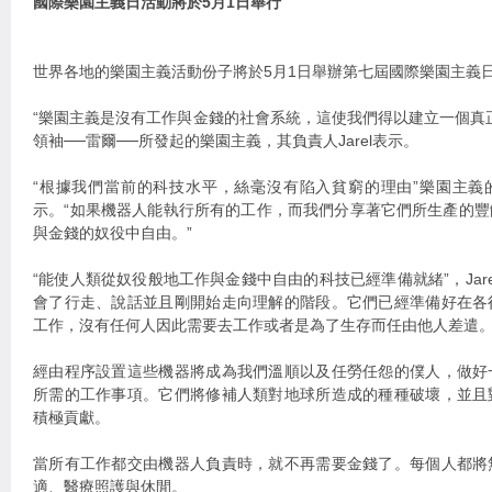
國際樂園主義日活動將於5月1日舉行
世界各地的樂園主義活動份子將於5月1日舉辦第七屆國際樂園主義
“樂園主義是沒有工作與金錢的社會系統，這使我們得以建立一個真
領袖──雷爾──所發起的樂園主義，其負責人Jarel表示。
“根據我們當前的科技水平，絲毫沒有陷入貧窮的理由”樂園主義
示。“如果機器人能執行所有的工作，而我們分享著它們所生產的
與金錢的奴役中自由。”
“能使人類從奴役般地工作與金錢中自由的科技已經準備就緒”，Jar
會了行走、說話並且剛開始走向理解的階段。它們已經準備好在各
工作，沒有任何人因此需要去工作或者是為了生存而任由他人差遣。
經由程序設置這些機器將成為我們溫順以及任勞任怨的僕人，做好
所需的工作事項。它們將修補人類對地球所造成的種種破壞，並且
積極貢獻。
當所有工作都交由機器人負責時，就不再需要金錢了。每個人都將
適、醫療照護與休閒。