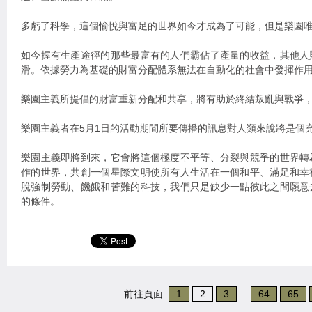
多虧了科學，這個愉悅與富足的世界如今才成為了可能，但是樂園
如今握有生產途徑的那些最富有的人們霸佔了產量的收益，其他人
滑。依據勞力為基礎的財富分配體系無法在自動化的社會中發揮作
樂園主義所提倡的財富重新分配和共享，將有助於終結叛亂與戰爭
樂園主義者在5月1日的活動期間所要傳播的訊息對人類來說將是個
樂園主義即將到來，它會將這個極度不平等、分裂與競爭的世界轉
作的世界，共創一個星際文明使所有人生活在一個和平、滿足和幸
脫強制勞動、饑餓和苦難的科技，我們只是缺少一點彼此之間願意
的條件。
前往頁面
1
2
3
...
64
65