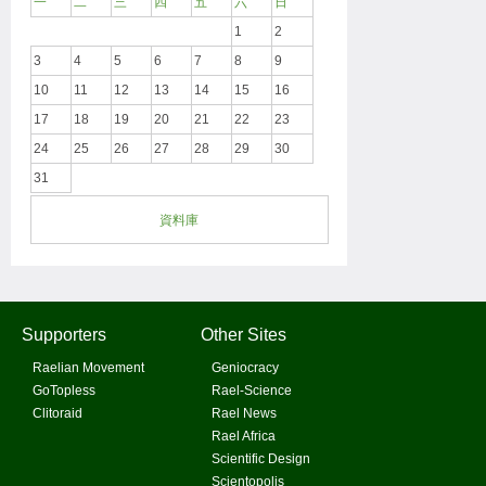
一
二
三
四
五
六
日
1
2
3
4
5
6
7
8
9
10
11
12
13
14
15
16
17
18
19
20
21
22
23
24
25
26
27
28
29
30
31
資料庫
Supporters
Other Sites
Raelian Movement
Geniocracy
GoTopless
Rael-Science
Clitoraid
Rael News
Rael Africa
Scientific Design
Scientopolis