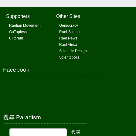
Supporters
Other Sites
Raelian Movement
Geniocracy
GoTopless
Rael-Science
Clitoraid
Rael News
Rael Africa
Scientific Design
Scientopolis
Facebook
搜尋 Paradism