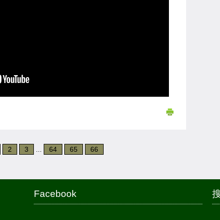
2
3
...
64
65
66
Facebook
搜