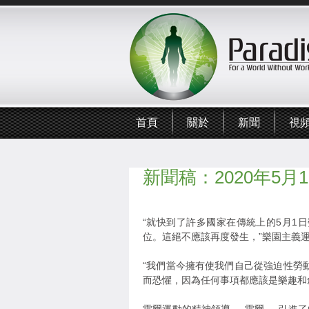
首頁
關於
新聞
視
新聞稿：2020年5
“就快到了許多國家在傳統上的5月1
位。這絕不應該再度發生，”樂園主義運動的
“我們當今擁有使我們自己從強迫性勞
而恐懼，因為任何事項都應該是樂趣和