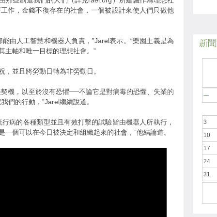
那些創造我們的人們（詳見rael.org）所建議作為理想社
要工作，金錢不復存在的社會，一個被設計來使人們只做他
能由人工智慧和機器人負責，”Jarel表示。“樂園主義是為
新聞於
其主軸和唯一目標的理想社會。”
祝，並且將勞動日轉為非勞動日。
美契機，以至於沒有恐懼──不論它是對病毒的恐懼、失業的
一
們的行動，”Jarel繼續說道。
流行病的各種類型並且有效打擊的試驗皆由機器人所執行，
3
是一個可以在今日被決定和組織起來的社會，”他結論道。
10
17
24
31