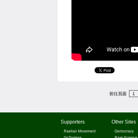
前往頁面
1
Supporters
Other Sites
Raelian Movement
Geniocracy
GoTopless
Rael-Science