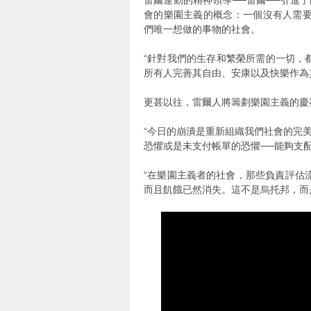
雷爾運動的精神領導──雷爾──引進了由
會的樂園主義的概念：一個沒有人需
們唯一想做的事物的社會。
“針對我們的生存和繁榮所需的一切，都
所有人完善其自由、安康以及快樂作為
更甚以往，雷爾人將籌劃樂園主義的慶
“今日的崩潰是重新組織我們社會的完
恐懼或是未支付帳單的恐懼──能夠支配我
“在樂園主義者的社會，那些負責評估
而且飢餓已然消失。這不是烏托邦，而