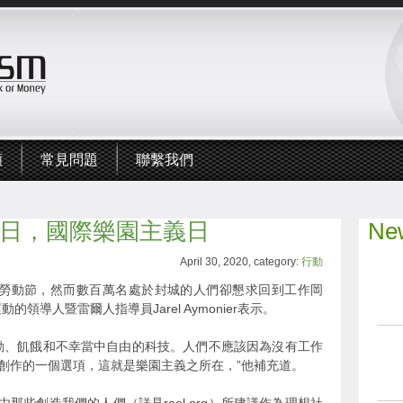
頻
常見問題
聯繫我們
月1日，國際樂園主義日
New
April 30, 2020, category:
行動
日勞動節，然而數百萬名處於封城的人們卻懇求回到工作岡
領導人暨雷爾人指導員Jarel Aymonier表示。
動、飢餓和不幸當中自由的科技。人們不應該因為沒有工作
創作的一個選項，這就是樂園主義之所在，”他補充道。