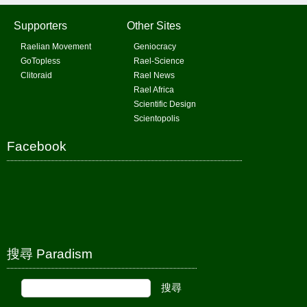
Supporters
Other Sites
Raelian Movement
Geniocracy
GoTopless
Rael-Science
Clitoraid
Rael News
Rael Africa
Scientific Design
Scientopolis
Facebook
搜尋 Paradism