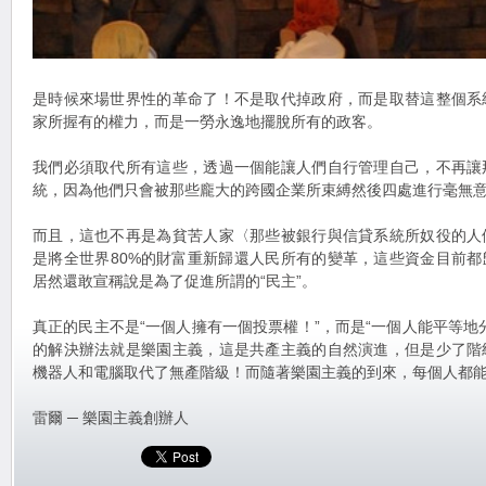
是時候來場世界性的革命了！不是取代掉政府，而是取替這整個系
家所握有的權力，而是一勞永逸地擺脫所有的政客。
我們必須取代所有這些，透過一個能讓人們自行管理自己，不再讓
統，因為他們只會被那些龐大的跨國企業所束縛然後四處進行毫無
而且，這也不再是為貧苦人家〈那些被銀行與信貸系統所奴役的人
是將全世界80%的財富重新歸還人民所有的變革，這些資金目前都
居然還敢宣稱說是為了促進所謂的“民主”。
真正的民主不是“一個人擁有一個投票權！”，而是“一個人能平等地
的解決辦法就是樂園主義，這是共產主義的自然演進，但是少了階
機器人和電腦取代了無產階級！而隨著樂園主義的到來，每個人都
雷爾 ─ 樂園主義創辦人