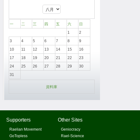
一
二
三
四
五
六
日
1
2
3
4
5
6
7
8
9
10
11
12
13
14
15
16
17
18
19
20
21
22
23
24
25
26
27
28
29
30
31
資料庫
Supporters
Other Sites
Raelian Movement
Geniocracy
GoTopless
Rael-Science