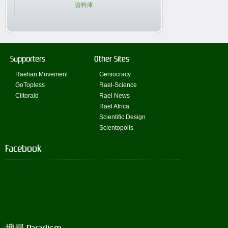
資料庫
Supporters
Other Sites
Raelian Movement
Geniocracy
GoTopless
Rael-Science
Clitoraid
Rael News
Rael Africa
Scientific Design
Scientopolis
Facebook