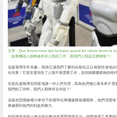
文章：Que ferons-nous des humains quand les robots feront le tra
〈如果機器人能夠做所有人類的工作，那我們人類該怎麼辦呢？〉
這篇報導非常有趣，因為它讓我們了解到自動化正以相當快速地步
向失業！它甚至還預告了人類不再需要工作，並回歸樂園懷抱的時
但是此篇報導也同樣地讓一些人們失望，因為他們擔心著未來不需
我們的工作時，我們人類將何去何從？”
這樣的恐懼被權力掌控下的標準化傳播媒體散播開來，他們清楚地
將威脅到他們的利益與權力。
如同很多其他人無法提出解決失業問題的方法；他們逃避了真實的