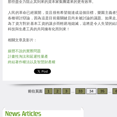
那些盡全力阻止其到來的資本家集團還來的更有效率。
人民的革命已經展開，並且很有希望能達成這個目標，樂園主義者
各種研討辯論，因為這是目前最關鍵且尚未被討論的議題。如果走
為了資方對於基本工資的讓步而輕易地熄滅，這將是令人失望的結
科技與生產工具的共同擁有化而到來！
相關文章及影片：
媒體不說的實際問題
計畫性淘汰和延遲性量產
終結著作權法以及智慧財產權
前往頁面
1
2
3
...
33
34
35
...
News Articles