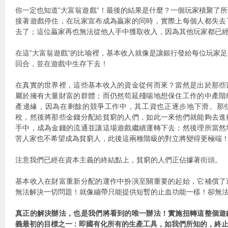
你一定也知道”大富翁遊戲”！最後的結果是什麼？一個玩家積聚了
接著遊戲停住，在玩家宣布成為贏家的同時，實際上每個人都失去
去了；這位贏家再也無法從他人手中獲取收入，因為其他玩家都已
在這”大富翁遊戲”的比喻裡，基本收入就像是讓銀行發給每位玩家
回合，並在遊戲中生存下去！
在真實的世界裡，這些基本收入的資金從何而來？當然是出於那些
屬於擁有大量財富的群體；而仍然苟延殘喘地想保住工作的中產階
產邊緣，因為在剩餘的競爭工作中，其工資也正逐步地下滑。那
稅，然後將那些金錢分配給貧窮的人們，如此一來他們就能夠去進
手中，成為金錢的流通並讓這場遊戲繼續運轉下去；然後理所當然
苦人家也不希望成為貧窮人，此後這兩種階級的對立將變得更極端
注意我們已經在資本主義的終結點上，貧窮的人們正佔據著街頭。
基本收入在財富重新分配的運作中扮演至關重要的起始，它補償了
無法解決一切問題！就像繃帶只能提供短暫的止血功能一樣！卻無
真正的解決辦法，也是我們將看到的唯一辦法！實施扭轉這整個遊
義最初的目標之一 : 即國有化所有的生產工具，如我們所知的，終