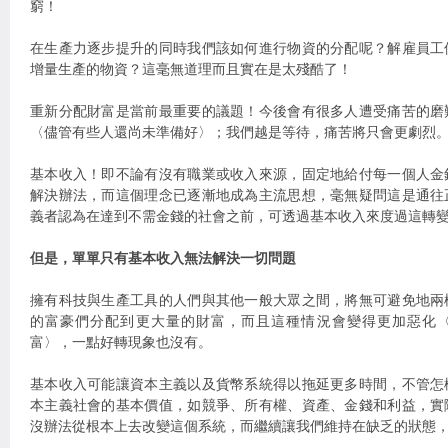
窮！
在生產力逐步提升的同時我們該如何進行物資的分配呢？解雇員工
增量生產的物資？這毫無道理而且實在是太殘酷了！
重新分配財富是當前最重要的議題！今後會有很多人遭受痛苦的磨
〈儘管有些人還尚未準備好〉；我們越是等待，痛苦將只會更劇烈
基本收入！即不論有沒有職業或收入來源，固定地給付每一個人金
解決辦法，而這個理念已逐漸地成為主流思想，毫無疑問這是通往
義者認為在達到不需金錢的社會之前，可透過基本收入來度過這轉
但是，單單只有基本收入無法解決一切問題
擁有科技與生產工具的人們與其他一般大眾之間，將無可避免地兩
的富豪們分配到更大量的財富，而且這種情況會變得更加惡化〈目
富〉，一點好轉現象也沒有。
基本收入可能讓資本主義以及貨幣系統得以拖延更多時間，不管怎
本主義社會的基本價值，如競爭、所有權、資產、金錢和利益，實
沒辦法從根本上去改變這個系統，而繼續讓我們維持在缺乏的狀態