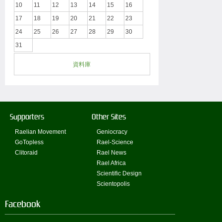
10
11
12
13
14
15
16
17
18
19
20
21
22
23
24
25
26
27
28
29
30
31
資料庫
Supporters
Other Sites
Raelian Movement
Geniocracy
GoTopless
Rael-Science
Clitoraid
Rael News
Rael Africa
Scientific Design
Scientopolis
Facebook