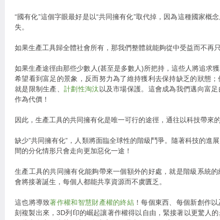
“國有化”這個字眼最好是以“共同擁有化”取代掉，因為這種國家概
失。
如果生產工具歸全體社會所有，那我們整體就能夠從中受益而不再
如果生產途徑由那些少數人(甚至是多數人)所把持，這些人將追求
希望看到富足的景象，反而努力為了維持獲利去保持缺乏的狀態；
就是限制生產、
計劃性淘汰
以及市場保護。這會成為我們邁向富足
作為代價！
因此，生產工具的共同擁有化是唯一可行的途徑，通往以科技帶來
缺少”共同擁有化”，人類將面臨全球性的階級鬥爭。隨著科技的進
間的分化情形只會走向更加惡化一途！
生產工具的共同擁有化能夠帶來一個額外的好處，就是階級系統的
會將接著誕生，每個人都能共享資源而不虞匱乏。
這也將導致
著作權和智慧財產權的終結
！每個東西、每個新創作以
刻複製出來，3D列印的崛起讓著作權得以自由，緊接著以更驚人