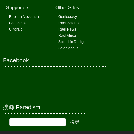
Supporters
Other Sites
Raelian Movement
Geniocracy
GoTopless
Rael-Science
Clitoraid
Rael News
Rael Africa
Scientific Design
Scientopolis
Facebook
搜尋 Paradism