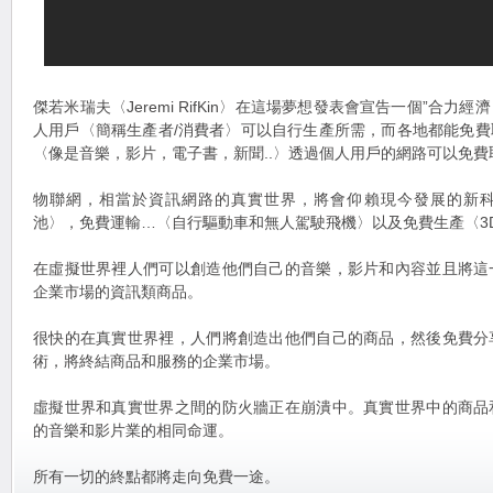
傑若米瑞夫〈Jeremi RifKin〉在這場夢想發表會宣告一個”合
人用戶〈簡稱生產者/消費者〉可以自行生產所需，而各地都能免
〈像是音樂，影片，電子書，新聞..〉透過個人用戶的網路可以免費
物聯網，相當於資訊網路的真實世界，將會仰賴現今發展的新
池〉，免費運輸…〈自行驅動車和無人駕駛飛機〉以及免費生產〈3
在虛擬世界裡人們可以創造他們自己的音樂，影片和內容並且將這
企業市場的資訊類商品。
很快的在真實世界裡，人們將創造出他們自己的商品，然後免費分
術，將終結商品和服務的企業市場。
虛擬世界和真實世界之間的防火牆正在崩潰中。真實世界中的商品
的音樂和影片業的相同命運。
所有一切的終點都將走向免費一途。