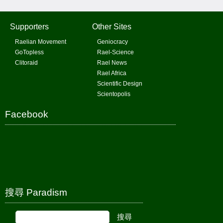
Supporters
Other Sites
Raelian Movement
Geniocracy
GoTopless
Rael-Science
Clitoraid
Rael News
Rael Africa
Scientific Design
Scientopolis
Facebook
搜尋 Paradism