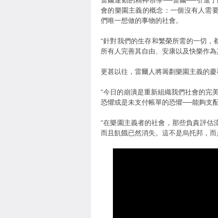
雷爾運動的精神領導──雷爾──引進了由
會的樂園主義的概念：一個沒有人需
們唯一想做的事物的社會。
“針對我們的生存和繁榮所需的一切，都
所有人完善其自由、安康以及快樂作為
更甚以往，雷爾人將籌劃樂園主義的慶
“今日的崩潰是重新組織我們社會的完
恐懼或是未支付帳單的恐懼──能夠支配我
“在樂園主義者的社會，那些負責評估
而且飢餓已然消失。這不是烏托邦，而