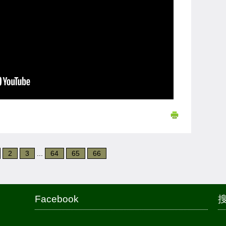
2
3
...
64
65
66
Facebook
搜