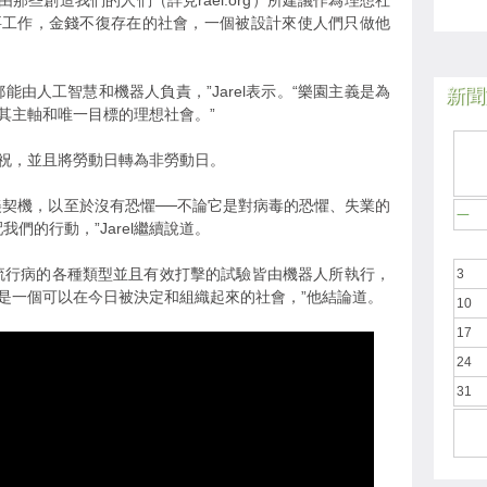
那些創造我們的人們（詳見rael.org）所建議作為理想社
要工作，金錢不復存在的社會，一個被設計來使人們只做他
能由人工智慧和機器人負責，”Jarel表示。“樂園主義是為
新聞於
其主軸和唯一目標的理想社會。”
祝，並且將勞動日轉為非勞動日。
美契機，以至於沒有恐懼──不論它是對病毒的恐懼、失業的
一
們的行動，”Jarel繼續說道。
流行病的各種類型並且有效打擊的試驗皆由機器人所執行，
3
是一個可以在今日被決定和組織起來的社會，”他結論道。
10
17
24
31