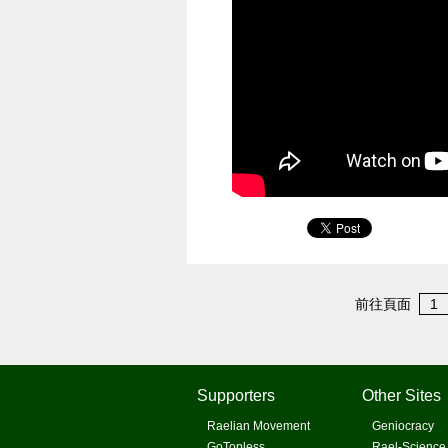
前往頁面
1
Supporters
Other Sites
Raelian Movement
Geniocracy
GoTopless
Rael-Science