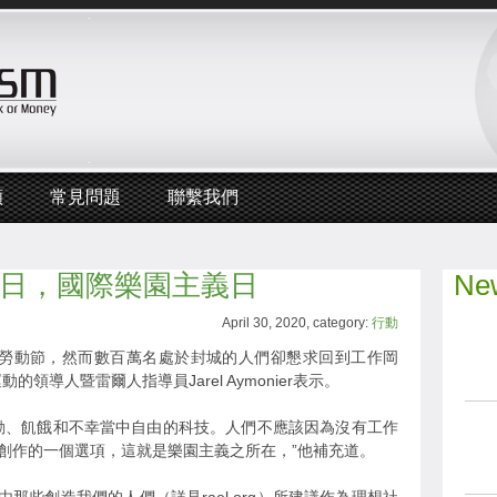
頻
常見問題
聯繫我們
月1日，國際樂園主義日
New
April 30, 2020, category:
行動
日勞動節，然而數百萬名處於封城的人們卻懇求回到工作岡
領導人暨雷爾人指導員Jarel Aymonier表示。
動、飢餓和不幸當中自由的科技。人們不應該因為沒有工作
創作的一個選項，這就是樂園主義之所在，”他補充道。