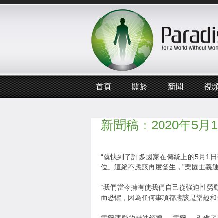
首頁
關於
新聞
視
新聞稿：2020年5
“就快到了許多國家在傳統上的5月1
位。這絕不應該再度發生，”樂園主義運動的
“我們當今擁有使我們自己從強迫性勞
而恐懼，因為任何事項都應該是樂趣和