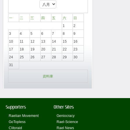
一
二
三
四
五
六
日
1
2
3
4
5
6
7
8
9
10
11
12
13
14
15
16
17
18
19
20
21
22
23
24
25
26
27
28
29
30
31
資料庫
Supporters
Other Sites
Raelian Movement
Geniocracy
GoTopless
Rael-Science
Clitoraid
Rael News