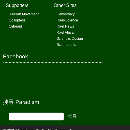
Supporters
Other Sites
Raelian Movement
Geniocracy
GoTopless
Rael-Science
Clitoraid
Rael News
Rael Africa
Scientific Design
Scientopolis
Facebook
搜尋 Paradism