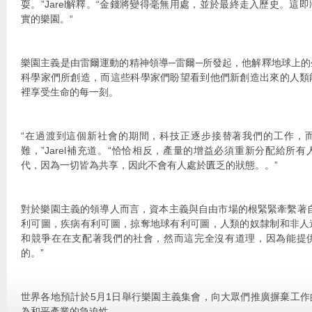
耍。”Jarel解釋。“金錢將變得毫無用處，並於最終走入歷史。這
實的樂園。“
樂園主義是由雷爾運動的精神領導─雷爾─所發起，他解釋地球上
科學家們所創造，而這些科學家們盼望看到他們新創造出來的人類
裡享受生命的每一刻。
“在過渡到這個新社會的期間，科技正逐步接替著我們的工作，
難，”Jarel補充道。“恰恰相反，產量的增益必須重新分配給所
代，因為一切皆為共享，因此不會有人處於匱乏的狀態。。”
對於樂園主義的領導人而言，資本主義與自由市場的根緊緊牽繫著
利可圖，疾病有利可圖，掠奪地球有利可圖，人類的奴隸制和非人
和競爭在在支配著我們的社會，然而這完全沒有道理，因為能提
的。”
世界各地預計於5月1日舉行樂園主義集會，向大眾們推廣摒棄工
為和平產業的急迫性。