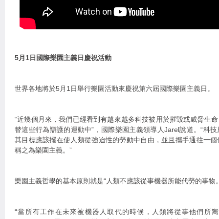
5月1日國際樂園主義日慶祝活動
世界各地將於5月1日舉行樂園活動來慶祝第六屆國際樂園主義日。
“近幾個月來，我們已經看到有越來越多科技被用於摧毀或威脅生
替這些行為辯護的運動中”，國際樂園主義領導人Jarel說道。“科
其目標應該擺在使人類從強迫性的勞動中自由，並且攜手通往一個
稱之為樂園主義。”
樂園主義哲學的基本原則就是“人類不應該從事機器所能代勞的事物。
“當所有工作在未來被機器人取代的時候，人類將從事他們所