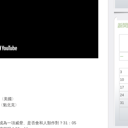
新聞於
一
3
10
17
24
責人〈美國〉
31
責人〈魁北克〉
為一項威脅、是否會和人類作對？31：05