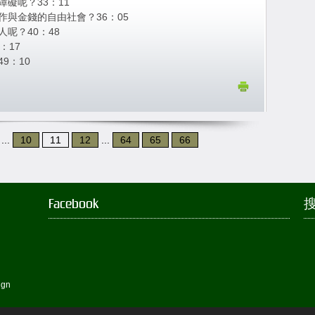
礙呢？33：11
與金錢的自由社會？36：05
呢？40：48
：17
9：10
...
10
11
12
...
64
65
66
Facebook
搜
ign