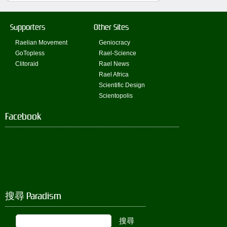
Supporters
Other Sites
Raelian Movement
Geniocracy
GoTopless
Rael-Science
Clitoraid
Rael News
Rael Africa
Scientific Design
Scientopolis
Facebook
搜尋 Paradism