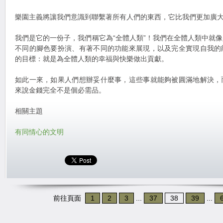
樂園主義將讓我們意識到聯繫著所有人們的東西，它比我們更加廣
我們是它的一份子，我們稱它為“全體人類”！我們在全體人類中就
不同的腳色要扮演、有著不同的功能來展現，以及完全實現自我的
的目標：就是為全體人類的幸福與快樂做出貢獻。
如此一來，如果人們想辦妥什麼事，這些事就能夠被圓滿地解決，
來說金錢完全不是個必需品。
相關主題
有同情心的文明
前往頁面
1
2
3
...
37
38
39
...