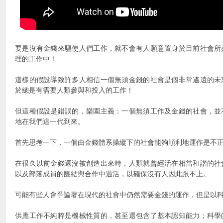
要是沒有金錢來驅使人們工作，就不會有人願意置身於目前社會所
理的工作中！
這樣的假設導致許多人相信一個無須金錢的社會是個非常遙遠的未
於總是有需要人類參與和投入的工作！
但這種假設是錯誤的，樂園主義：一個無須工作及金錢的社會，並
地在我們這一代到來。
首先思考一下，一個由金錢體系操縱下的社會能夠順利地運作是不
在很久以前金錢還沒被創造出來時，人類就曾經活在相當和諧的社
以及部落成員的團結與合作中過活，以確保沒有人因此跟不上。
可能有些人會爭論著在現代的社會中仍然需要金錢的運作，但是以
供應工作不純粹是機械性質的，甚至還包含了基本認知能力；科學