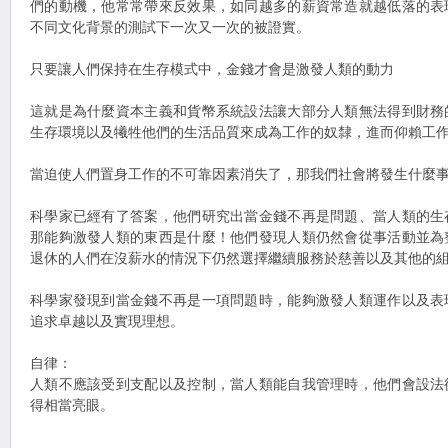
們的動機，他常常帶來反效果，如同越多的薪資常造就越低落的表
不同文化背景的測試下一次又一次的被證實。
只要讓人們保持在生存模式中，金錢才會是激發人類的動力
這就是為什麼資本主義和貨幣系統設法讓大部分人類無法得到財務
生存環境以及犧牲他們的生活品質來成為工作的奴隸，進而仰賴工
當迫使人們置身工作的不可靠因素消失了，那我們社會將發生什麼
科學家已經有了答案，他們研究出當金錢不再是問題、當人類的生
那能夠激發人類的東西是什麼！他們發現人類仍然會從事活動並為
退休的人們在沒薪水的情況下仍然選擇繼續服務於慈善以及其他的
科學家發現到當金錢不再是一項問題時，能夠激發人類運作以及表
追求卓越以及實現理想。
自律：
人類不應該受到支配以及控制，當人類能自我管理時，他們會設法
得相當亮眼。