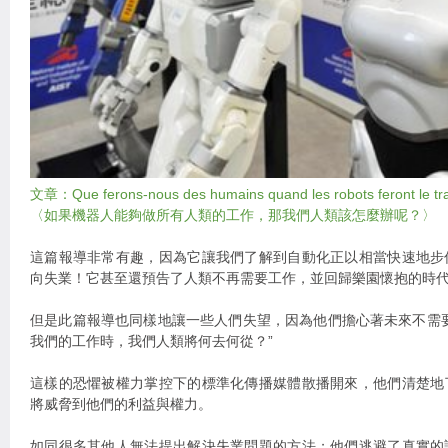
文章：Que ferons-nous des humains quand les robots feront le tra
〈如果機器人能夠做所有人類的工作，那我們人類該怎麼辦呢？〉
這篇報導非常有趣，因為它讓我們了解到自動化正以相當快速地步
向失業！它甚至還預告了人類不再需要工作，並回歸樂園懷抱的時
但是此篇報導也同樣地讓一些人們失望，因為他們擔心著未來不需
我們的工作時，我們人類將何去何從？”
這樣的恐懼被權力掌控下的標準化傳播媒體散播開來，他們清楚地
將威脅到他們的利益與權力。
如同很多其他人無法提出解決失業問題的方法；他們逃避了真實的