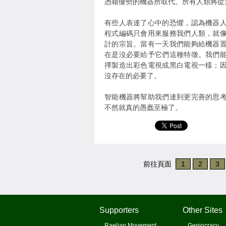
憑藉優勢的機器所取代。所有人類將從
有些人表達了心中的恐懼，認為機器
程式編碼只會用來服務我們人類，就
計的宗旨。當有一天我們能夠給機器
在是沒必要給予它們這種特徵。我們
擇製造出彩色電視或黑白電視一樣；
沒存在的必要了。
智能機器將幫助我們達到更完善的思
不然就真的愚蠢至極了。
前往頁面
1
2
3
Supporters
Other Sites
Raelian Movement
Geniocracy