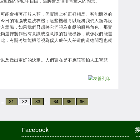
逼迫性的勞動中自由，這將會是個非常迷人的願景。
人可能會接著征服人類，但實際上卻正好相反。智能機器的
像今日的電腦或是洗衣機；這些機器將以服務我們人類為設
置入意識，如果我們只想將它們視為奉獻的服務角色，那實
能夠選擇製作出有意識或沒意識的智能機器，就像我們能選
因此，有關將智能機器視為僕人般任人差遣的道德問題也就
考以及做出更好的決定。人們實在是不應該害怕人工智慧，
...
31
32
33
...
64
65
66
Facebook
搜