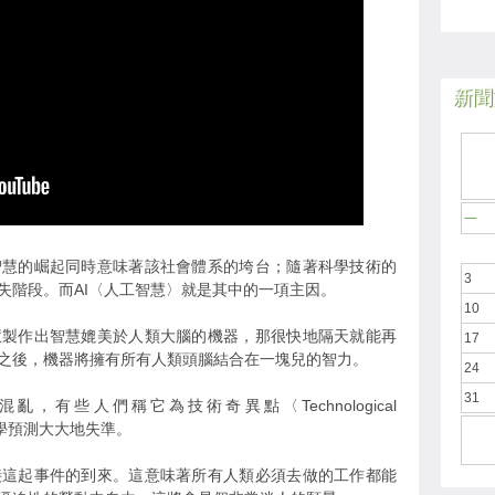
新聞於
一
智慧的崛起同時意味著該社會體系的垮台；隨著科學技術的
3
失階段。而AI〈人工智慧〉就是其中的一項主因。
10
慧製作出智慧媲美於人類大腦的機器，那很快地隔天就能再
17
之後，機器將擁有所有人類頭腦結合在一塊兒的智力。
24
31
有些人們稱它為技術奇異點〈Technological
的科學預測大大地失準。
接這起事件的到來。這意味著所有人類必須去做的工作都能