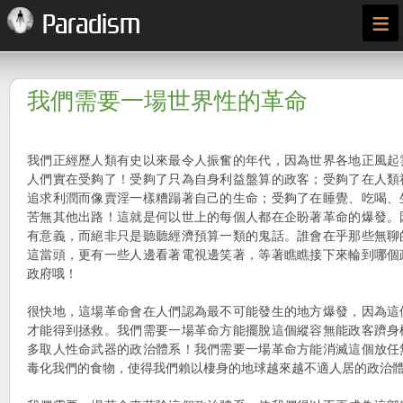
≡
Paradism
我們需要一場世界性的革命
我們正經歷人類有史以來最令人振奮的年代，因為世界各地正風起
人們實在受夠了！受夠了只為自身利益盤算的政客；受夠了在人類
追求利潤而像賣淫一樣糟蹋著自己的生命；受夠了在睡覺、吃喝、
苦無其他出路！這就是何以世上的每個人都在企盼著革命的爆發。
有意義，而絕非只是聽聽經濟預算一類的鬼話。誰會在乎那些無聊
這當頭，更有一些人邊看著電視邊笑著，等著瞧瞧接下來輪到哪個
政府哦！
很快地，這場革命會在人們認為最不可能發生的地方爆發，因為這
才能得到拯救。我們需要一場革命方能擺脫這個縱容無能政客躋身
多取人性命武器的政治體系！我們需要一場革命方能消滅這個放任
毒化我們的食物，使得我們賴以棲身的地球越來越不適人居的政治