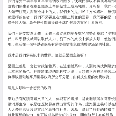
我們需要一場革命來革除這個政治體系，使我們得以不再成為這部
讓我們的生命在奉金錢為上帝的祭壇上成為犧牲。真相是，我們不
人類帶往萬丈深淵邊緣上的人，我們要的是用民主方式選出、無償
種選擇的智者；我們不需要畫在地圖上想像的國界，我們要的是一
顧全體人類、為全球性問題提供全球性解決方案的世界政府。
我們不需要製造金錢，金錢只會徒然剝削多數的弱勢而養肥了少數
代，科學很快就可以取代人力，從工作的奴役中解放人類，使他們
現，生活在一個得以確保所有需要都要能免費地獲得滿足的社會。
我才是我們夢寐以求的世界。這就是樂園主義呀！
樂園主義是一套社會政治體系，在這個體系中，人類終將找到屬於
己本來的角色。拜即將出現的新科技之賜，人類將不再被迫辛苦工
倒得以輕鬆地享用世界政府所公平分配，由科技生產的免費物資。
這是人類唯一會想要的政府。
奉勸所有閱讀這遍文章的人，你能有所選擇，是要繼續留在這部慢
續消磨生命，或是從座椅起身做出實質的作為，讓樂園主義得以在
人人夢想卻從沒能實現的烏托邦社會。因為，是到了行動的時機了
就此夢想的能力，你可以成為新世紀的先鋒，開創前所未有的新局