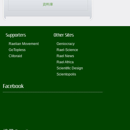
資料庫
Supporters
Other Sites
Raelian Movement
Geniocracy
GoTopless
Rael-Science
Clitoraid
Rael News
Rael Africa
Scientific Design
Scientopolis
Facebook