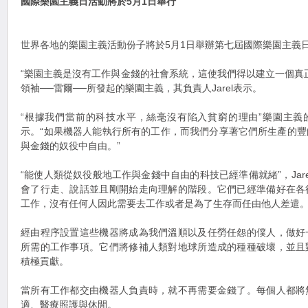
國際樂園主義日活動將於5月1日舉行
世界各地的樂園主義活動份子將於5月1日舉辦第七屆國際樂園主義
“樂園主義是沒有工作與金錢的社會系統，這使我們得以建立一個真
領袖──雷爾──所發起的樂園主義，其負責人Jarel表示。
“根據我們當前的科技水平，絲毫沒有陷入貧窮的理由”樂園主義
示。“如果機器人能執行所有的工作，而我們分享著它們所生產的
與金錢的奴役中自由。”
“能使人類從奴役般地工作與金錢中自由的科技已經準備就緒”，Jar
會了行走、說話並且剛開始走向理解的階段。它們已經準備好在各
工作，沒有任何人因此需要去工作或者是為了生存而任由他人差遣。
經由程序設置這些機器將成為我們溫順以及任勞任怨的僕人，做好
所需的工作事項。它們將修補人類對地球所造成的種種破壞，並且
積極貢獻。
當所有工作都交由機器人負責時，就不再需要金錢了。每個人都將
適、醫療照護與休閒。