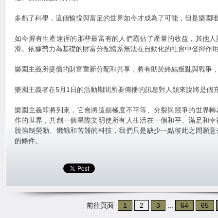
多虧了科學，這個愉悅與富足的世界如今才成為了可能，但是樂園
如今握有生產途徑的那些最富有的人們霸佔了產量的收益，其他人
滑。依據勞力為基礎的財富分配體系無法在自動化的社會中發揮作
樂園主義所提倡的財富重新分配和共享，將有助於終結叛亂與戰爭
樂園主義者在5月1日的活動期間所要傳播的訊息對人類來說將是個
樂園主義即將到來，它會將這個極度不平等、分裂與競爭的世界轉
作的世界，共創一個星際文明使所有人生活在一個和平、滿足和幸
脫強制勞動、饑餓和苦難的科技，我們只是缺少一點彼此之間願意
的條件。
前往頁面
1
2
3
...
64
65