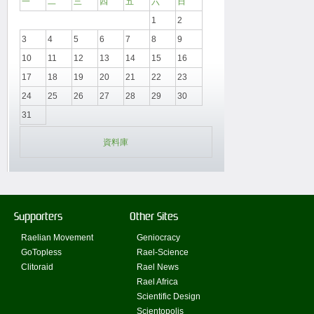
一
二
三
四
五
六
日
1
2
3
4
5
6
7
8
9
10
11
12
13
14
15
16
17
18
19
20
21
22
23
24
25
26
27
28
29
30
31
資料庫
Supporters
Other Sites
Raelian Movement
Geniocracy
GoTopless
Rael-Science
Clitoraid
Rael News
Rael Africa
Scientific Design
Scientopolis