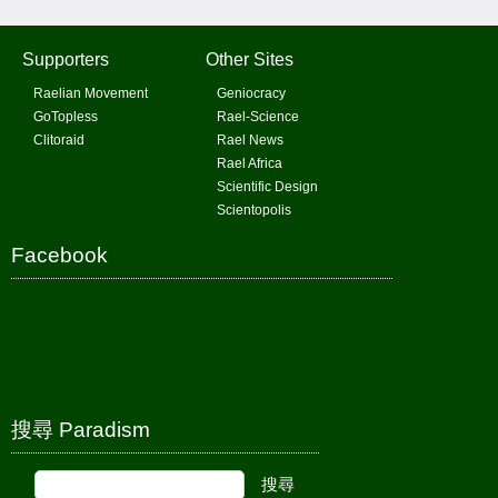
Supporters
Other Sites
Raelian Movement
Geniocracy
GoTopless
Rael-Science
Clitoraid
Rael News
Rael Africa
Scientific Design
Scientopolis
Facebook
搜尋 Paradism