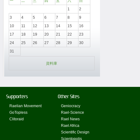
一
二
三
四
五
六
日
1
2
3
4
5
6
7
8
9
10
11
12
13
14
15
16
17
18
19
20
21
22
23
24
25
26
27
28
29
30
31
資料庫
Supporters
Other Sites
Raelian Movement
Geniocracy
GoTopless
Rael-Science
Clitoraid
Rael News
Rael Africa
Scientific Design
Scientopolis