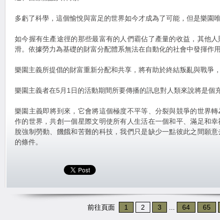
多虧了科學，這個愉悅與富足的世界如今才成為了可能，但是樂園
如今握有生產途徑的那些最富有的人們霸佔了產量的收益，其他人
滑。依據勞力為基礎的財富分配體系無法在自動化的社會中發揮作
樂園主義所提倡的財富重新分配和共享，將有助於終結叛亂與戰爭
樂園主義者在5月1日的活動期間所要傳播的訊息對人類來說將是個
樂園主義即將到來，它會將這個極度不平等、分裂與競爭的世界轉
作的世界，共創一個星際文明使所有人生活在一個和平、滿足和幸
脫強制勞動、饑餓和苦難的科技，我們只是缺少一點彼此之間願意
的條件。
前往頁面
1
2
3
...
64
65