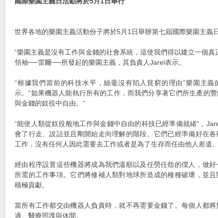
國際樂園主義日活動將於5月1日舉行
世界各地的樂園主義活動份子將於5月1日舉辦第七屆國際樂園主義
“樂園主義是沒有工作與金錢的社會系統，這使我們得以建立一個真
領袖──雷爾──所發起的樂園主義，其負責人Jarel表示。
“根據我們當前的科技水平，絲毫沒有陷入貧窮的理由”樂園主義
示。“如果機器人能執行所有的工作，而我們分享著它們所生產的
與金錢的奴役中自由。”
“能使人類從奴役般地工作與金錢中自由的科技已經準備就緒”，Jar
會了行走、說話並且剛開始走向理解的階段。它們已經準備好在各
工作，沒有任何人因此需要去工作或者是為了生存而任由他人差遣。
經由程序設置這些機器將成為我們溫順以及任勞任怨的僕人，做好
所需的工作事項。它們將修補人類對地球所造成的種種破壞，並且
積極貢獻。
當所有工作都交由機器人負責時，就不再需要金錢了。每個人都將
適、醫療照護與休閒。