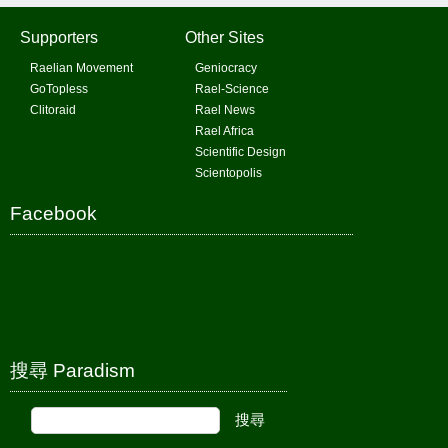
Supporters
Other Sites
Raelian Movement
Geniocracy
GoTopless
Rael-Science
Clitoraid
Rael News
Rael Africa
Scientific Design
Scientopolis
Facebook
搜尋 Paradism