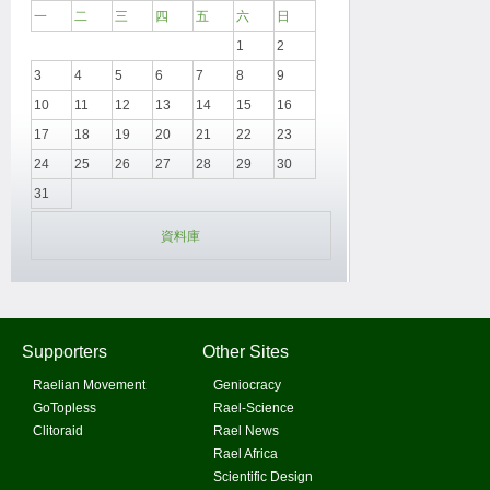
一
二
三
四
五
六
日
1
2
3
4
5
6
7
8
9
10
11
12
13
14
15
16
17
18
19
20
21
22
23
24
25
26
27
28
29
30
31
資料庫
Supporters
Other Sites
Raelian Movement
Geniocracy
GoTopless
Rael-Science
Clitoraid
Rael News
Rael Africa
Scientific Design