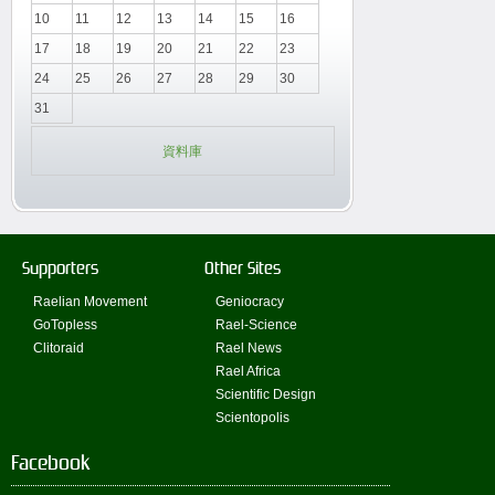
10
11
12
13
14
15
16
17
18
19
20
21
22
23
24
25
26
27
28
29
30
31
資料庫
Supporters
Other Sites
Raelian Movement
Geniocracy
GoTopless
Rael-Science
Clitoraid
Rael News
Rael Africa
Scientific Design
Scientopolis
Facebook