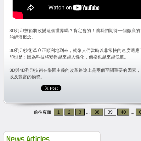
3D列印技術將改變這個世界嗎？肯定會的！讓我們期待一個徹底
的經濟概念。
3D列印技術革命正順利地到來，就像人們當時以非常快的速度適應
印也是；因為科技將變得越來越人性化，價格也越來越低廉。
3D與4D列印技術在樂園主義的改革路途上是兩個至關重要的因素
以及豐富的物資。
前往頁面
1
2
3
...
38
39
40
...
News Articles