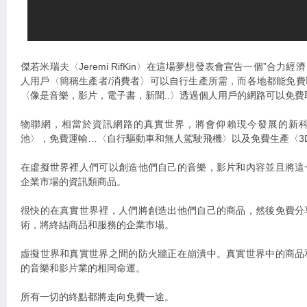
傑若米瑞夫〈Jeremi RifKin〉在這場夢想發表會宣告一個”合
人用戶〈簡稱生產者/消費者〉可以自行生產所需，而各地都能免
〈像是音樂，影片，電子書，新聞..〉透過個人用戶的網路可以免費
物聯網，相當於資訊網路的真實世界，將會仰賴現今發展的新
池〉，免費運輸…〈自行驅動車和無人駕駛飛機〉以及免費生產〈3
在虛擬世界裡人們可以創造他們自己的音樂，影片和內容並且將這
企業市場的資訊類商品。
很快的在真實世界裡，人們將創造出他們自己的商品，然後免費分
術，將終結商品和服務的企業市場。
虛擬世界和真實世界之間的防火牆正在崩潰中。真實世界中的商品
的音樂和影片業的相同命運。
所有一切的終點都將走向免費一途。