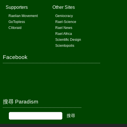
Supporters
Other Sites
Raelian Movement
Geniocracy
GoTopless
Rael-Science
Clitoraid
Rael News
Rael Africa
Scientific Design
Scientopolis
Facebook
搜尋 Paradism