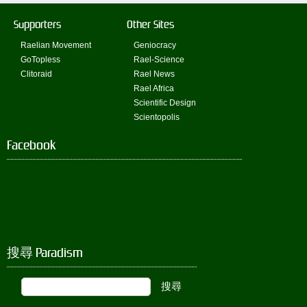
Supporters
Other Sites
Raelian Movement
Geniocracy
GoTopless
Rael-Science
Clitoraid
Rael News
Rael Africa
Scientific Design
Scientopolis
Facebook
搜尋 Paradism