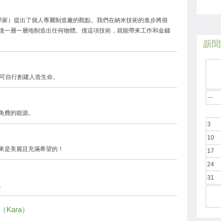
論物理學家）提出了個人專屬制造廠的觀點。我們在納米技術的進步將很
後一層一層地制造出任何物體。僅這項技術，就能帶來工作和金錢
新聞於
並可自行創建人造生命。
一
免費的能源。
3
10
來是美麗且充滿希望的！
17
24
31
。
（Kara）