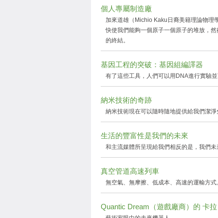
個人專屬制造廠
加來道雄（Michio Kaku日裔美籍理
快使我們能夠一個原子一個原子的堆放，然
的終結。
基因工程的突破：基因組編譯器
有了這些工具，人們可以用DNA進行實驗
納米技術的奇跡
納米技術現在可以隨時隨地提供給我們潔淨
生活的豐富性是我們的未來
和主流媒體所呈現給我們相反的是，我們未
真空管道高速列車
無空氣、無摩擦、低成本、高速的運輸方式
Quantic Dream（遊戲廠商）的 卡拉