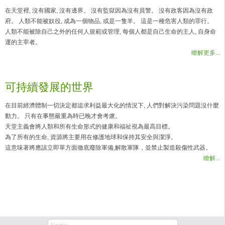
在天堂裡, 沒有國家, 沒有邊界。 沒有監獄因為沒有員警。 沒有政客因為沒有政
府。 人類不能被奴役, 成為一個物品, 或是一隻羊。 這是一種危害人類的罪行。
人類不能被除自己之外的任何人規範或管理, 每個人都是自己生命的主人, 自身命
運的主宰者。
瞭解更多...
可持續發展的世界
在目前經濟體制一切決定都追求利益最大化的情況下, 人們對解決污染問題沒什麼
動力。 只有在事態嚴重為時已晚才會考慮。
天堂主義會將人類和所有生命形式的健康和福祉視為最高目標。
為了所有的生命, 資源將主要用在修護地球和保持其安全與潔淨。
這意味著將應該立即單方面徹底廢除軍備,解散軍隊，並禁止製造殺傷性武器。
瞭解...
Contact Us