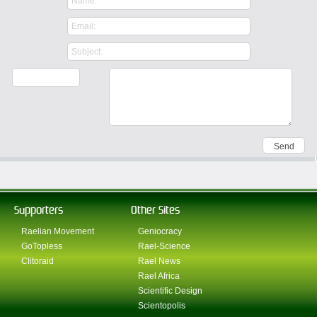
Supporters
Other Sites
Raelian Movement
Geniocracy
GoTopless
Rael-Science
Clitoraid
Rael News
Rael Africa
Scientific Design
Scientopolis